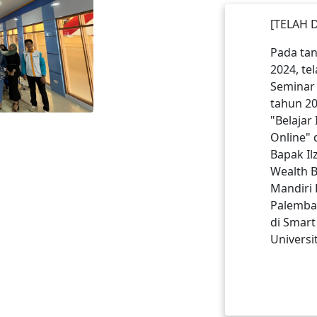
[TELAH 
Pada ta
2024, te
Seminar 
tahun 2
"Belajar 
Online"
Bapak I
Wealth B
Mandiri 
Palemba
di Smart 
Universi