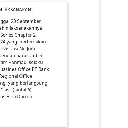
DILAKSANAKAN]
nggal 23 September
lah dilaksanakannya
Series Chapter 2
024 yang bertemakan
Investasi No Judi
 dengan narasumber
lzam Rahmadi selaku
ussines Office PT Bank
Regional Office
ng yang berlangsung
Class (lantai 6)
tas Bina Darma.