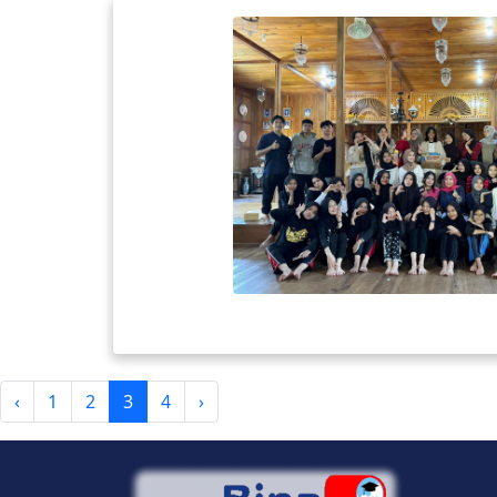
‹
1
2
3
4
›