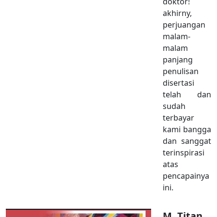
doktor!
akhirny,
perjuangan
malam-
malam
panjang
penulisan
disertasi
telah dan
sudah
terbayar
kami bangga
dan sanggat
terinspirasi
atas
pencapainya
ini.
M. Titan